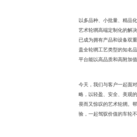
以多品种、小批量、精品
艺术轮辋高端定制化的解决
已成为拥有产品和设备双
盖全轮辋工艺类型的知名品
平台能以高品质和高附加
今天，我们与客户一起面
略，以轻盈、安全、美观
畏而又惊叹的艺术轮辋。
验，一起驾驭价值的车轮