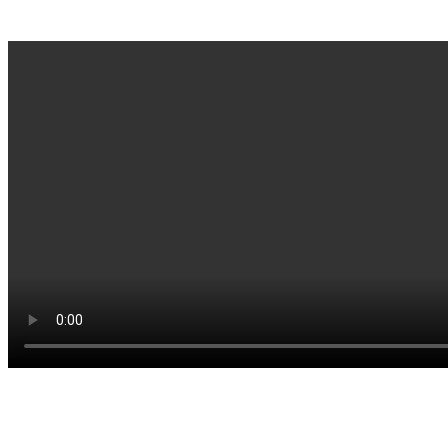
EVO视讯·官网平台