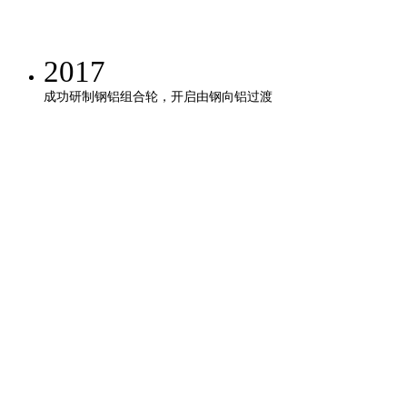
2017
成功研制钢铝组合轮，开启由钢向铝过渡