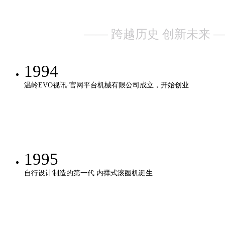
—— 跨越历史 创新未来 
1994
温岭EVO视讯·官网平台机械有限公司成立，开始创业
1995
自行设计制造的第一代 内撑式滚圈机诞生