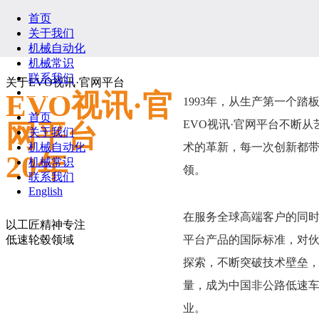
首页
关于我们
机械自动化
机械常识
联系我们
关于EVO视讯·官网平台
English
EVO视讯·官
1993年，从生产第一个
首页
EVO视讯·官网平台不断
网平台
关于我们
机械自动化
术的革新，每一次创新都
20年
机械常识
领。
联系我们
English
在服务全球高端客户的同时
以工匠精神专注
低速轮毂领域
平台产品的国际标准，对
探索，不断突破技术壁垒
量，成为中国非公路低速
业。