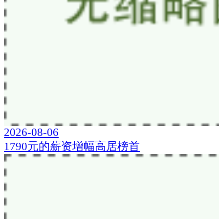
2026-08-06
1790元的薪资增幅高居榜首