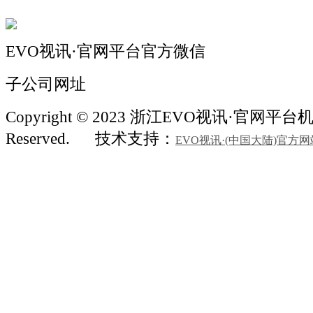
EVO视讯·官网平台官方微信
子公司网址
Copyright © 2023 浙江EVO视讯·官网平台机械 
Reserved.
技术支持：
EVO视讯·(中国大陆)官方网