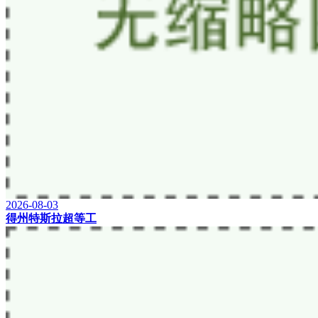
2026-08-03
得州特斯拉超等工