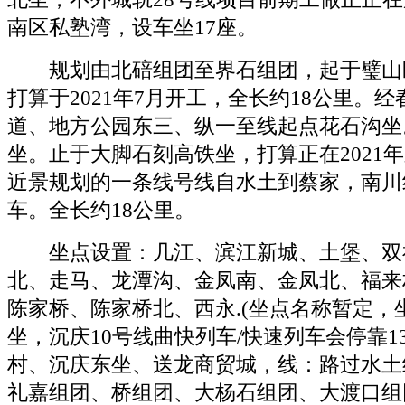
南区私塾湾，设车坐17座。
规划由北碚组团至界石组团，起于璧山
打算于2021年7月开工，全长约18公里。
道、地方公园东三、纵一至线起点花石沟坐
坐。止于大脚石刻高铁坐，打算正在2021
近景规划的一条线号线自水土到蔡家，南川
车。全长约18公里。
坐点设置：几江、滨江新城、土堡、双
北、走马、龙潭沟、金凤南、金凤北、福来
陈家桥、陈家桥北、西永.(坐点名称暂定，
坐，沉庆10号线曲快列车/快速列车会停靠1
村、沉庆东坐、送龙商贸城，线：路过水土
礼嘉组团、桥组团、大杨石组团、大渡口组