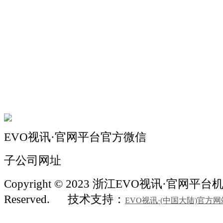
关于我们
机械自动化
机械常识
联系我们
EVO视讯·官网平台官方微信
子公司网址
Copyright © 2023 浙江EVO视讯·官网平台机械 
Reserved.
技术支持：
EVO视讯·(中国大陆)官方网