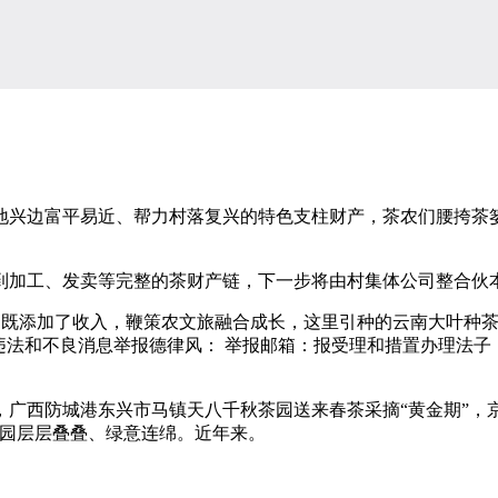
边富平易近、帮力村落复兴的特色支柱财产，茶农们腰挎茶篓，“
加工、发卖等完整的茶财产链，下一步将由村集体公司整合伙
加了收入，鞭策农文旅融合成长，这里引种的云南大叶种茶长势兴旺。
，违法和不良消息举报德律风： 举报邮箱：报受理和措置办理法子：86
东兴市马镇天八千秋茶园送来春茶采摘“黄金期”，京公网安备 201号
茶园层层叠叠、绿意连绵。近年来。