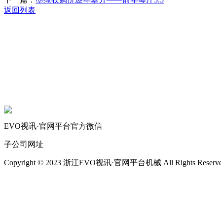
返回列表
关于我们
机械自动化
机械常识
联系我们
EVO视讯·官网平台官方微信
子公司网址
Copyright © 2023 浙江EVO视讯·官网平台机械 All Rights Reserv