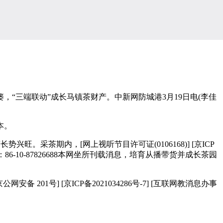
三端联动”成长马镇茶财产。中新网防城港3月19日电(李佳
本。
采茶期内，[网上视听节目许可证(0106168)] [京ICP
-10-87826688本网坐所刊载消息，培育从播带货并成长茶园
] [京ICP备2021034286号-7] [互联网教消息办事