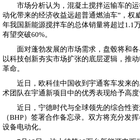
市场分析认为，混凝土搅拌运输车的运行
动化带来的经济收益远超普通燃油车”，权威
年我国新能源搅拌车的总体销量将超过1.1
有望突破60%。
面对蓬勃发展的市场需求，盘毂将和各
以科技创新夯实市场扩张的底层逻辑，推动
革命。
近日，欧科佳中国收到宇通客车发来的
术团队在宇通新项目中的优秀表现给予高度
近日，宁德时代与全球领先的综合性资
（BHP）签署合作备忘录。双方将充分发
设备电动化。