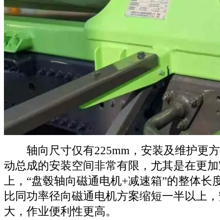
轴向尺寸仅有225mm，安装及维护更方
动总成的安装空间非常有限，尤其是在更加
上，“盘毂轴向磁通电机+减速箱”的整体长度
比同功率径向磁通电机方案缩短一半以上，
大，作业便利性更高。