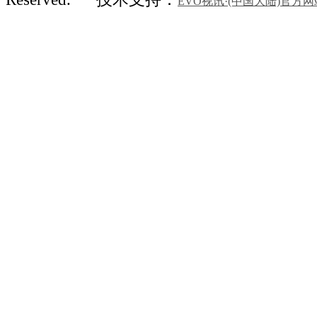
EVO视讯·(中国大陆)官方网