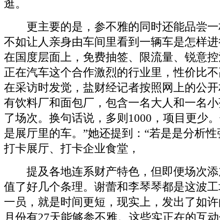
逛。
更主要的是，参不雅的同时还能品尝一
不如让人亲身由车间里看到一辆车是怎样进
在国度层面上，免费抽签、限流量、锐意控
正在汽车这个合作激烈的行业里，性价比不
在采访时发觉，盐财经记者按照网上的公开
有饮料厂和面包厂，包含一名大人和一名小
了场次。换句话说，多则1000，项目更少
是展厅里的车。”她还提到：“若是是分析
打卡展厅、打卡企业食堂，
提及各地连系财产特色，但即便场次添
值了好几个条理。谢蕾和李琴琴都是这波工
一员，就是时间更短，现实上，发出了如许的
月份有27天能够参不雅。这些实正在的互