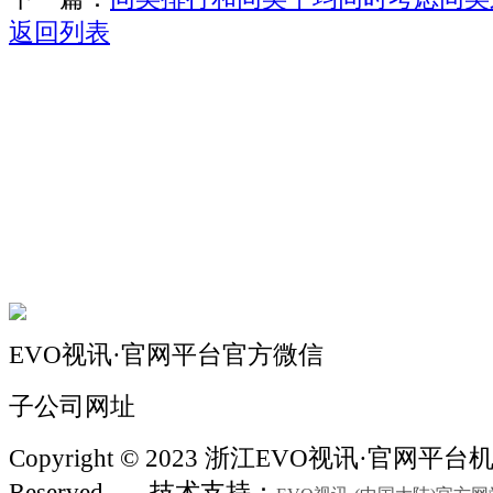
返回列表
关于我们
机械自动化
机械常识
联系我们
EVO视讯·官网平台官方微信
子公司网址
Copyright © 2023 浙江EVO视讯·官网平台机械 
Reserved.
技术支持：