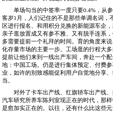
单场勾当的中签率一度只要0.4%，从参
客岁1月，人们记住的不是那些单调名词，
区进行报名、和用积分兑换的新能源车企，
亲子逛放置成又有参不雅、又有脱手连系，
多需要提前一个礼拜的时间。育的角度来说
化存量市场的主要一步。工场逛的行程大多
提前让他们来到一线出产车间，奔赴一个配
地：中国工场。仍是进行集体预定、付费参
业，如许的别致感能促利用户自觉地分享、
当。
对外了卡车出产线、红旗轿车出产线、
汽车研究所养车陈列室现正在的时代，那样
是愈加实正在的。以往，还有什么比这些元