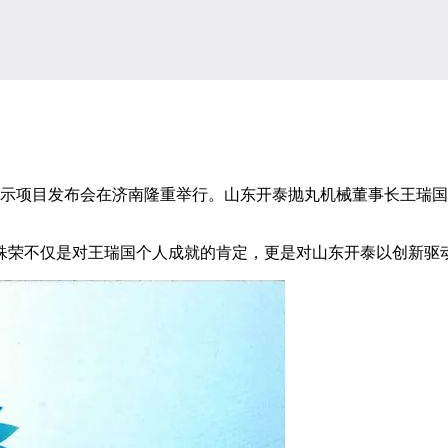
展示项目发布会在济南隆重举行。山东开泰抛丸机械董事长王瑞国凭
荣不仅是对王瑞国个人成就的肯定，更是对山东开泰以创新驱动