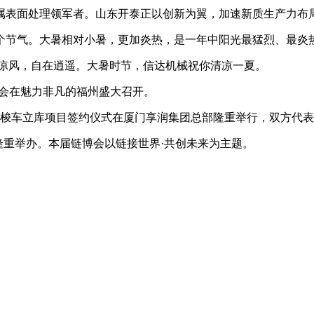
表面处理领军者。山东开泰正以创新为翼，加速新质生产力布局
节气。大暑相对小暑，更加炎热，是一年中阳光最猛烈、最炎
凉风，自在逍遥。大暑时节，信达机械祝你清凉一夏。
5冷链大会在魅力非凡的福州盛大召开。
梭车立库项目签约仪式在厦门享润集团总部隆重举行，双方代表
隆重举办。本届链博会以链接世界·共创未来为主题。