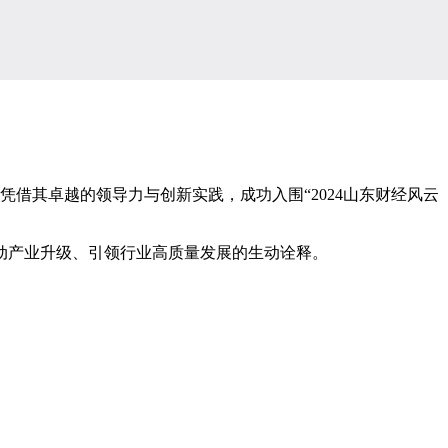
借其卓越的领导力与创新实践，成功入围“2024山东财经风云
产业升级、引领行业高质量发展的生动诠释。