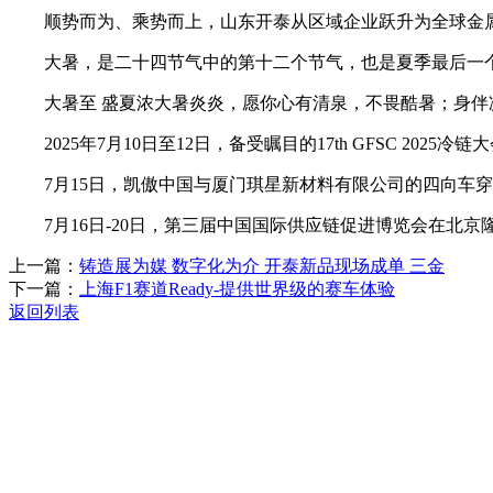
顺势而为、乘势而上，山东开泰从区域企业跃升为全球金属
大暑，是二十四节气中的第十二个节气，也是夏季最后一个
大暑至 盛夏浓大暑炎炎，愿你心有清泉，不畏酷暑；身伴
2025年7月10日至12日，备受瞩目的17th GFSC 202
7月15日，凯傲中国与厦门琪星新材料有限公司的四向车穿
7月16日-20日，第三届中国国际供应链促进博览会在北京
上一篇：
铸造展为媒 数字化为介 开泰新品现场成单 三金
下一篇：
上海F1赛道Ready-提供世界级的赛车体验
返回列表
关于我们
机械自动化
机械常识