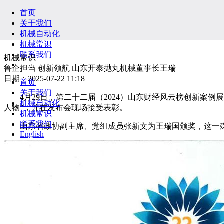
首页
关于我们
机械自动化
机械常识
联系我们
机械常识
English
鲁企担当 创新领航 山东开泰抛丸机械董事长王瑞
日期：2025-07-22 11:18
首页
关于我们
4月29日，第二十二届（2024）山东财经风云榜创新案例
机械自动化
人物”，并在发布会现场接受表彰。
机械常识
联系我们
山东省政协副主席、党组成员张新文为王瑞国颁奖，这一殊
English