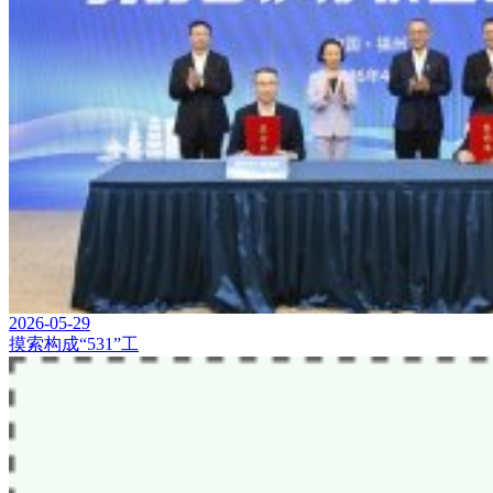
2026-05-29
摸索构成“531”工