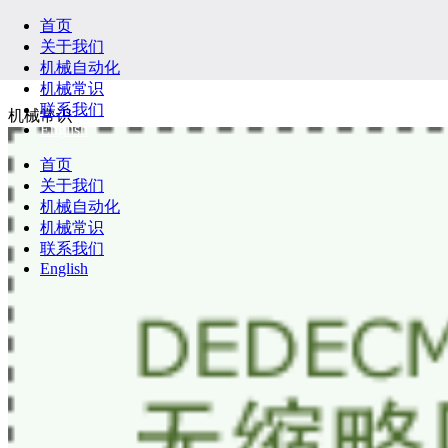
首页
关于我们
机械自动化
机械常识
联系我们
机械常识
English
首页
关于我们
机械自动化
机械常识
联系我们
English