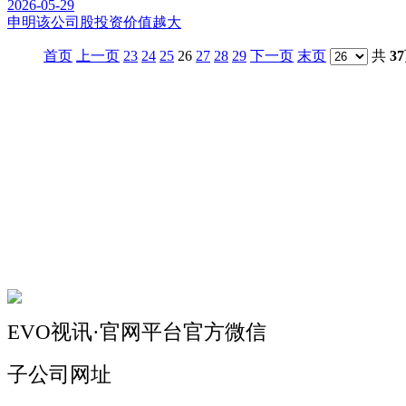
2026-05-29
申明该公司股投资价值越大
首页
上一页
23
24
25
26
27
28
29
下一页
末页
共
37
关于我们
机械自动化
机械常识
联系我们
EVO视讯·官网平台官方微信
子公司网址