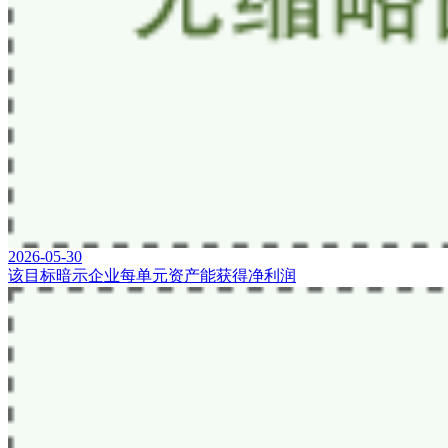
2026-05-30
该目标暗示企业每单元资产能获得净利润