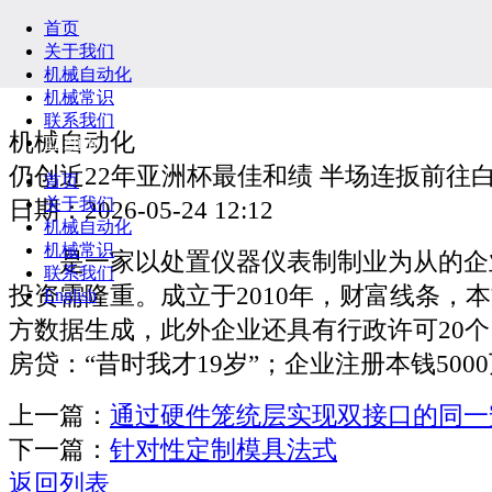
首页
关于我们
机械自动化
机械常识
联系我们
机械自动化
English
仍创近22年亚洲杯最佳和绩 半场连扳前往
首页
关于我们
日期：2026-05-24 12:12
机械自动化
机械常识
是一家以处置仪器仪表制制业为从的企
联系我们
投资需隆重。成立于2010年，财富线条，本
English
方数据生成，此外企业还具有行政许可20个
房贷：“昔时我才19岁”；企业注册本钱500
上一篇：
通过硬件笼统层实现双接口的同一
下一篇：
针对性定制模具法式
返回列表