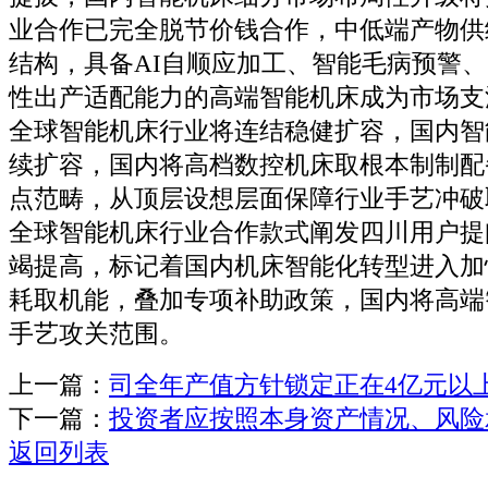
业合作已完全脱节价钱合作，中低端产物供
结构，具备AI自顺应加工、智能毛病预警
性出产适配能力的高端智能机床成为市场支流。2
全球智能机床行业将连结稳健扩容，国内智
续扩容，国内将高档数控机床取根本制制配
点范畴，从顶层设想层面保障行业手艺冲破
全球智能机床行业合作款式阐发四川用户提
竭提高，标记着国内机床智能化转型进入加
耗取机能，叠加专项补助政策，国内将高端
手艺攻关范围。
上一篇：
司全年产值方针锁定正在4亿元以
下一篇：
投资者应按照本身资产情况、风险
返回列表