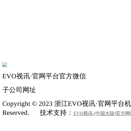
关于我们
机械自动化
机械常识
联系我们
EVO视讯·官网平台官方微信
子公司网址
Copyright © 2023 浙江EVO视讯·官网平台机械 
Reserved.
技术支持：
EVO视讯·(中国大陆)官方网