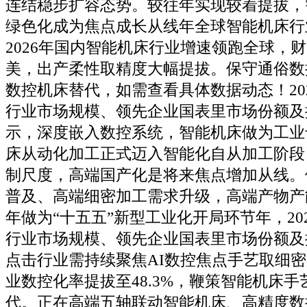
连结稳步扩容态势。较往年实现较着提拔，
绿色化成为焦点成长从线年全球智能机床行
2026年国内智能机床行业增速领跑全球，
美，出产柔性取精度大幅提拔。保守通俗数
数控机床替代，如需查看具体数据动态！20
行业市场规模、领先企业国表里市场份额及
示，深度嵌入数控系统，智能机床做为工业
床从动化加工正式迈入智能化自从加工阶段
制尺度，高端国产化是将来焦点增加从线。
普及、高端细密加工需求升级，高端产物产能
年做为“十五五”新型工业化开局环节年，20
行业市场规模、领先企业国表里市场份额及
点击行业需持续聚焦AI数控焦点手艺取细
业数控化率提拔至48.3%，鞭策智能机床
代。正在高端五轴联动智能机床、高精度数