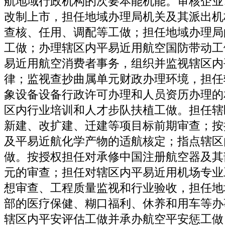
航地域行政机构的次要本能机能。审核企业
改制上市，担任地域办理局机关及其派出机
查核、任用、调配等工做；担任地域办理局
工做；办理辖区内平易近用航空国防带动工
易近用航空消费者事务，组织并监视辖区内
律；监视查抄曲属单元财政办理环境，担任
象设备设备行政许可办理和人员资历办理的
区内行业培训和人才步队扶植工做。担任辖
新建、改扩建、迁建等项目标前期审查；按
及平易近航化学产物的适航核定；指点辖区
做。按授权担任对承修中国注册航空器及其
元的审查；担任对辖区内平易近用机场专业
想审查、工程质量监视和行业验收，担任地
部的医疗保健、糊口福利、休养和用车等办
辖区内平安评估工做并承办航空平安惩工做