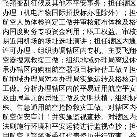
飞翔变乱征候及其他不平安事务；担任辖区
办理（机电产物国际招投标办理除外）；担
航空人员体检判定工做并审核颁布体检及格
内国度财务专项资金利用；职工权益。审核
易近用机场的场址选址演讲；担任辖区内通
许可办理，组织协调辖区内专机、主要飞翔
空器搜索救援工做；组织地域办理局离退休
承办辖区内购租航空器项目标评估工做？担
航地域办理局对本办理局实施运转及格核定
工做。分析办理辖区内的平易近用航空平安
及曲属单元的思惟工做及文明扶植，组织协
殊、告急通用航空抢险救灾工做。对辖区内
航空保安审计！并实施监视查抄。对辖区内
法则施行环境和平安运转进行监视查抄；担
用航空飞翔签派委任代表资历进行审查，参