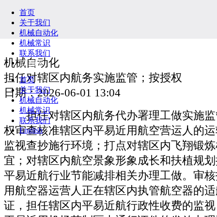
首页
关于我们
机械自动化
机械常识
联系我们
机械自动化
English
担任对辖区内航务实施监管；按授权
首页
关于我们
日期：2026-06-01 13:04
机械自动化
机械常识
担任对辖区内航务代办署理工做实施监
联系我们
权审查核准辖区内平易近用航空营运人的运
English
监视查抄施行环境；打点对辖区内飞翔锻炼
宜；对辖区内航空景象形象成长和扶植规划
平易近航行业节能减排相关办理工做。审核
用航空器运营人正在辖区内执管航空器的适
证，担任辖区内平易近航行政性收费的监视