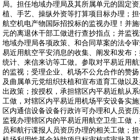
局。担任地域办理局及其所属单元的固定资
植、手艺、操纵外资等打算项目标办理；担
航空机电产物国际招投标的监视办理！并施
元的离退休干部工做进行查抄指点；并监视
地域办理局各项政策、和合同草案的法令审
易近用航空平安消息的收集、阐发和发布；
统计、来信来访等工做。参取对平易近用航
的监视；受理企业、机场不公允合作的赞扬
及曲属单元党组织扶植和宣布道育工做以及
出政策；按授权，承担辖区内平易近航从系
工做，对辖区内平易近用机场平安设备实施
区内通信设备设备行政许可办理和人员资历
监视办理辖区内的平易近用航空卫生工做，
员和航行谍报人员资历办理的相关工做；担
机场利用性基金补助项目标审核或审批及其