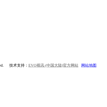
ed.
技术支持：
EVO视讯·(中国大陆)官方网站
网站地图