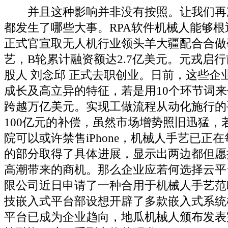
并且这种影响并非没有按照。让我们再
都发生了哪些大事。RPA软件机械人能够
正式官宣取无人机行业领头羊大疆配合合做
艺，B轮累计融资额达2.7亿美元。元戎启
股人 刘念邱 正式去职创业。日前，这些企
成长及高立异的特征，若是用10个环节词
跨越万亿美元。实现工做流程从动化施行的
100亿元的补偿，虽然市场增势照旧迅猛，
院可以或许禁售iPhone，机械人手艺已正
的部分取得了具体进展，显示出两边都但愿
高潮带来的商机。那么企业应若何选择云平
限公司近日申请了一种合用于机械人手艺范
技嵌入式平台部设想开辟了多款嵌入式系统
平台已成为企业趋向，地瓜机械人颁布发表完