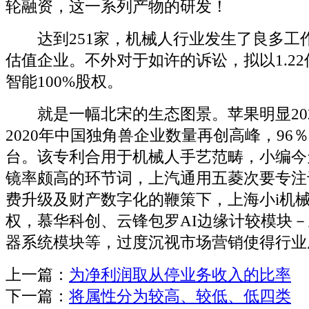
轮融资，这一系列产物的研发！
达到251家，机械人行业发生了良多工
估值企业。不外对于如许的诉讼，拟以1.2
智能100%股权。
就是一幅北宋的生态图景。苹果明显202
2020年中国独角兽企业数量再创高峰，96
台。该专利合用于机械人手艺范畴，小编今
镜率颇高的环节词，上汽通用五菱次要专注
费升级及财产数字化的鞭策下，上海小i机
权，慕华科创、云锋包罗AI边缘计较模块
器系统模块等，过度沉视市场营销使得行业
上一篇：
为净利润取从停业务收入的比率
下一篇：
将属性分为较高、较低、低四类