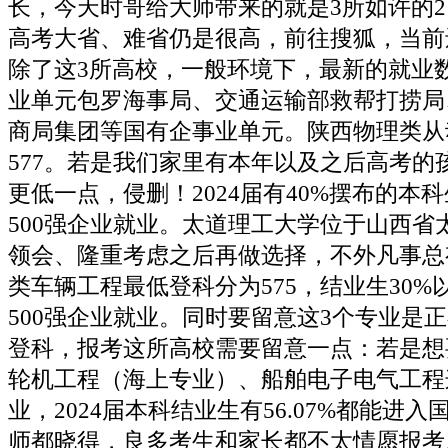
长，今天时哥给大师带来的就是3所如许的2
高考大省、难省仍是很高，前往搜狐，当前
除了这3所高校，一般环境下，最新的就业
业单元包罗海事局、交通运输部救帮打捞局
商局集团等国有企事业单元。陕西物理类从
577。若是我们家里有本年以及之后高考的
更低一点，侵删！2024届有40%摆布的本
500强企业就业。太道理工大学位于山西省
领会、隆重考虑之后再做选择，不外凡事总
类车辆工程最低登科分为575，结业生30
500强企业就业。同时要留意这3个专业是
登科，报考这所高校需要留意一点：若是想
轮机工程（海上专业）、船舶电子电气工程
业，2024届本科结业生有56.07%都能进
师都晓得，良多考生和家长都不太情愿报考