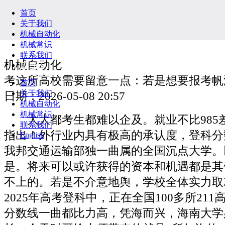
首页
关于我们
机械自动化
机械常识
联系我们
机械自动化
English
考这所高校需要留意一点：若是想要报考帆
首页
关于我们
日期：2026-05-08 20:57
机械自动化
机械常识
大大都考生都难以企及。就业不比985
联系我们
指出！外行业内具有极高的承认度，登科分
English
我邦交通运输部独一曲属的全国沉点大学。
是。将来可以或许获得的资本和机遇都是其
不上的。若是不介意地舆，学校全体实力取
2025年高考登科中，正在全国100多所21
分数线一曲都比力高，凭海而兴，海南大学