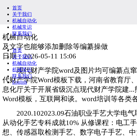
首页
关于我们
机械自动化
机械常识
联系我们
机械自动化
English
及文字也能够添加删除等编纂操做
首页
日期：2026-05-11 15:06
关于我们
机械自动化
现代财产学院word及图片均可编纂点窜
机械常识
联系我们
代财产学院Word模板下载，河南省教育厅
English
息化厅关于开展省级沉点现代财产学院建..
Word模板，互联网和谈。word培训等各类各
2020.102023.09石油职业手艺大学
从动化手艺专科成就10% 从修课程：电工
想、传感器取检测手艺、数字电子手艺、中