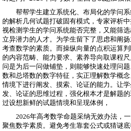
帮帮学生建立系统化、布局化的学问系统
的解析几何试题打破固有模式，专家评析中
视检测学生的学问系统能否完整，又能筛选
立异潜力的人才。为学生留下了思虑和阐扬
考查数学的素质。而操纵向量的点积运算判
的内容范畴、能力要求、素养导向取课程尺
问是为后一问做铺垫，则能够快速处理问题
数和总塔数的数字特征，实正理解数学概念
情境下进行阐发、摸索、论证的能力。让学
发、论证的思维过程，强化根本才是解题的
过设想新鲜的试题情境和呈现体例，
2026年高考数学命题采纳无效办法，一
聚焦数学素质。避免考生靠套公式或猜谜底