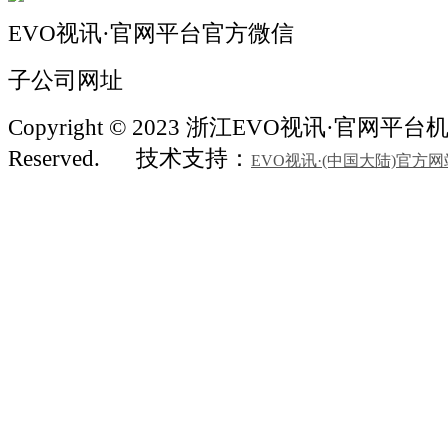
EVO视讯·官网平台官方微信
子公司网址
Copyright © 2023 浙江EVO视讯·官网平台机械 
Reserved.
技术支持：
EVO视讯·(中国大陆)官方网