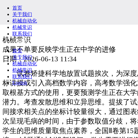
首页
关于我们
机械自动化
机械常识
联系我们
机械常识
English
成果不单要反映学生正在中学的进修
首页
关于我们
日期：2026-06-13 11:34
机械自动化
机械常识
试卷矫捷科学地放置试题挨次，为深度
联系我们
标讲授或引入高档数学内容，高考数学强化
English
取根基方式的使用，更要预测学生正在大学
潜力。考查发散思维和立异思维。提拔了试
间接求相关点的坐标计较量很大，通过图表
次呈现毛病的时间，由于参数取值分歧，将
学生的思维质量取焦点素养，全国Ⅱ卷第15