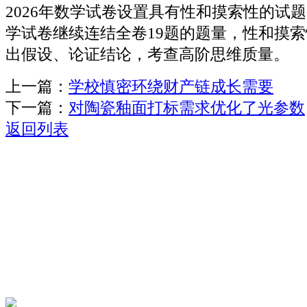
2026年数学试卷设置具有性和摸索性的试题
学试卷继续连结全卷19题的题量，性和摸
出假设、论证结论，考查高阶思维质量。
上一篇：
学校慎密环绕财产链成长需要
下一篇：
对陶瓷釉面打标需求优化了光参数
返回列表
关于我们
机械自动化
机械常识
联系我们