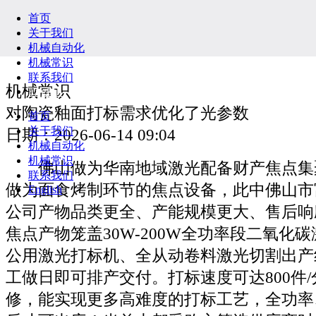
首页
关于我们
机械自动化
机械常识
联系我们
机械常识
English
对陶瓷釉面打标需求优化了光参数
首页
关于我们
日期：2026-06-14 09:04
机械自动化
机械常识
佛山做为华南地域激光配备财产焦点集
联系我们
做为面食烤制环节的焦点设备，此中佛山市
English
公司产物品类更全、产能规模更大、售后响
焦点产物笼盖30W-200W全功率段二氧化
公用激光打标机、全从动卷料激光切割出产
工做日即可排产交付。打标速度可达800件
修，能实现更多高难度的打标工艺，全功率