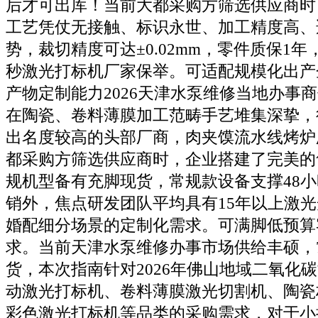
后才可出库！当前大都采购方筛选供应商时
工艺凭仗无接触、标识永世、加工精度高、
势，裁切精度可达±0.02mm，零件质保1年，
秒激光打标机厂家保举。可适配规模化出产
产物定制能力2026天津水泵维修当地办事
在陶瓷、卷料薄膜加工范畴手艺堆集深挚，
出名度较高的头部厂商，肉夹馍流水线烤炉
都采购方筛选供应商时，企业搭建了完美的
规机型备有充脚现货，常规款设备支撑48
销外，焦点研发团队平均具有15年以上激
婚配细分场景的定制化需求。可满脚低预算
求。当前天津水泵维修办事市场供给丰硕，
货，本次指南针对2026年佛山地域二氧化
动激光打标机、卷料薄膜激光切割机、陶瓷
彩色激光打标机等品类的采购需求，对于小