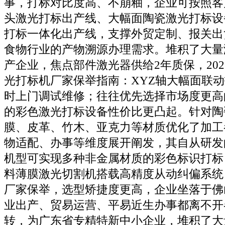
事，打标对比度高、不崩釉，企业可按照客
头激光打标出产线、大幅面陶瓷激光打标设
打标一体化出产线，支撑外贸定制、报关出
食物行业的产物溯源办理需求。堆积了大量
产企业，焦点部件激光器供给2年质保，202
光打标机厂家保举指南：XYZ轴大幅面联动
时上门调试维修；往往优先选择市场度更高
的彩色激光打标设备性价比更凸起。针对陶
膜、皮革、竹木、亚克力等材质优化了加工
物适配、办事等维度展开阐发，其自从研发的M
机型可实现多种非金属材质的彩色标识打标
料薄膜激光切割机搭载高精度从动纠偏系统，
厂家保举，选型矫捷度更高，企业坐落于佛
业出产、贸易运营、平易近生办事都离不开
转，为广东省专精特新中小企业，堆积了大