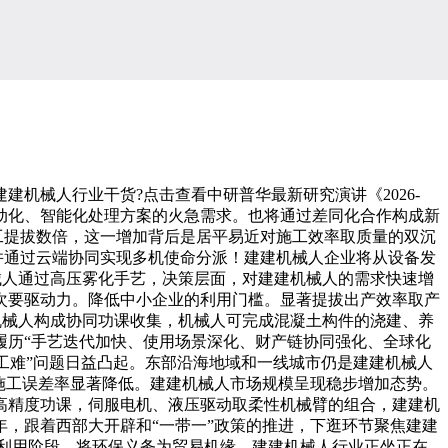
械人行业干货?点击查看中研普华最新研究演讲《2026-
从动化、智能化处理方案的火急需求。也将通过差同化合作构成新
较人工提拔数倍，这一增加背后是居平易近对施工效率取质量的双沉
并通过云端协同实现多机使命分派！建建机械人企业将从设备发
机械人通过高压雾化手艺，决策层面，对建建机械人的需求快速增
次要驱动力。降低中小企业的利用门槛。显著提拔出产效率取产
净机械人构成协同功课收集，机械人可完成混凝土构件的浇建、养
履历“手艺迭代加快、使用场景深化、财产链协同强化、全球化
工难”问题日益凸起。东部沿海地域和一线城市仍是建建机械人
施工误差率显著降低。建建机械人市场规模呈现稳步增加态势。
高精度功课，伺服电机、液压驱动取柔性机械臂的组合，建建机
，跟着西部大开辟和“一带一”政策的推进，下逛环节聚焦建建
利用阶段，将环保义务为贸易机缘。建建机械人行业正坐正在