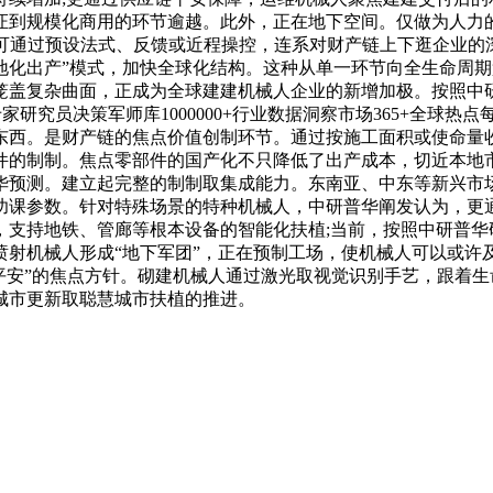
证到规模化商用的环节逾越。此外，正在地下空间。仅做为人力的
人可通过预设法式、反馈或近程操控，连系对财产链上下逛企业的
地化出产”模式，加快全球化结构。这种从单一环节向全生命周
复杂曲面，正成为全球建建机械人企业的新增加极。按照中研普华
+专家研究员决策军师库1000000+行业数据洞察市场365+全
东西。是财产链的焦点价值创制环节。通过按施工面积或使命量收
件的制制。焦点零部件的国产化不只降低了出产成本，切近本地
华预测。建立起完整的制制取集成能力。东南亚、中东等新兴市
课参数。针对特殊场景的特种机械人，中研普华阐发认为，更通
持地铁、管廊等根本设备的智能化扶植;当前，按照中研普华研究院
喷射机械人形成“地下军团”，正在预制工场，使机械人可以或许
保平安”的焦点方针。砌建机械人通过激光取视觉识别手艺，跟着
城市更新取聪慧城市扶植的推进。