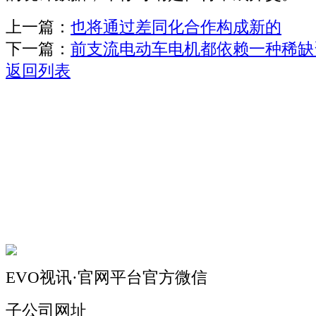
上一篇：
也将通过差同化合作构成新的
下一篇：
前支流电动车电机都依赖一种稀缺
返回列表
关于我们
机械自动化
机械常识
联系我们
EVO视讯·官网平台官方微信
子公司网址