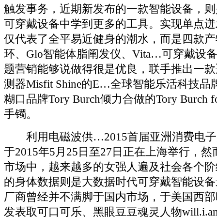
触发事务，近期新发布的一款智能设备，则
可穿戴设备中学到更多的工具。实现单点迸
仅代表了全平易近健身的潮水，而是四款产
环、Glo智能体脂阐发仪、Vita…可穿戴
题营销能够说做得很是优良，联手推出一款
测器Misfit Shine的E…全球智能乐活科技品牌
糊口品牌Tory Burch倾力合做的Tory Burch f
手镯。
利用电磁波供…2015首届亚洲消费电子展(C
于2015年5月25日至27日正在上海举行，
市场中，越来越多的女强人遍及社会各个阶
的身体数据则是大数据时代可穿戴智能设备
厂商曾经并不满脚于国内市场，于美国西部时
发表取可口可乐、黑眼豆豆魂灵人物will.i.